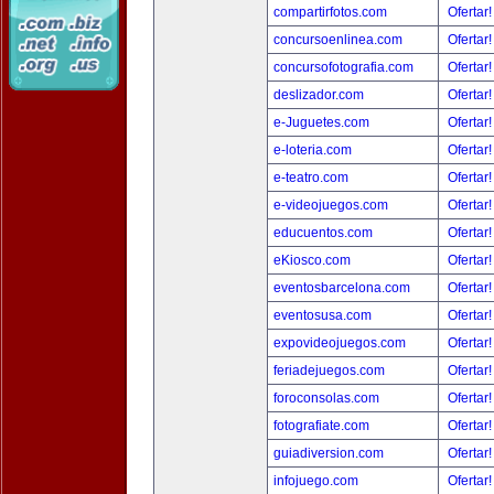
compartirfotos.com
Ofertar
concursoenlinea.com
Ofertar
concursofotografia.com
Ofertar
deslizador.com
Ofertar
e-Juguetes.com
Ofertar
e-loteria.com
Ofertar
e-teatro.com
Ofertar
e-videojuegos.com
Ofertar
educuentos.com
Ofertar
eKiosco.com
Ofertar
eventosbarcelona.com
Ofertar
eventosusa.com
Ofertar
expovideojuegos.com
Ofertar
feriadejuegos.com
Ofertar
foroconsolas.com
Ofertar
fotografiate.com
Ofertar
guiadiversion.com
Ofertar
infojuego.com
Ofertar