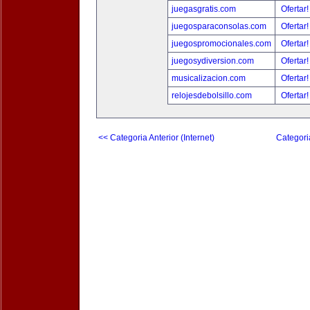
juegasgratis.com
Ofertar
juegosparaconsolas.com
Ofertar
juegospromocionales.com
Ofertar
juegosydiversion.com
Ofertar
musicalizacion.com
Ofertar
relojesdebolsillo.com
Ofertar
<< Categoria Anterior (Internet)
Categori