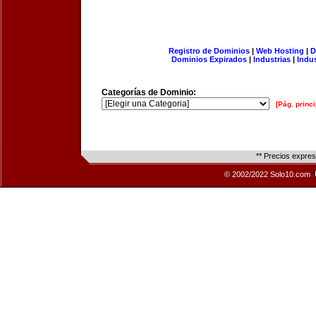
Registro de Dominios
|
Web Hosting
|
D
Dominios Expirados
|
Industrias
|
Indu
Categorías de Dominio:
[Pág. princi
** Precios expre
© 2002/2022 Solo10.com