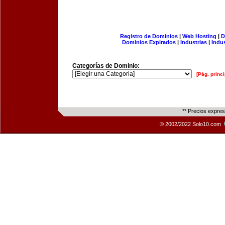
Registro de Dominios
|
Web Hosting
|
D
Dominios Expirados
|
Industrias
|
Indu
Categorías de Dominio:
[Pág. princi
** Precios expre
© 2002/2022 Solo10.com