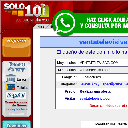
ventatelevisiv
El dueño de este dominio lo ha
Mayusculas:
VENTATELEVISIVA.COM
Minusculas:
ventatelevisiva.com
Longitud:
15 caracteres
Categorias:
TelevisiÃ³n y EspectÃ¡culos
,
Ve
Precio:
Realizar una oferta!
Visitar!
ventatelevisiva.com
Serán consideradas ofer
Realizar una Oferta