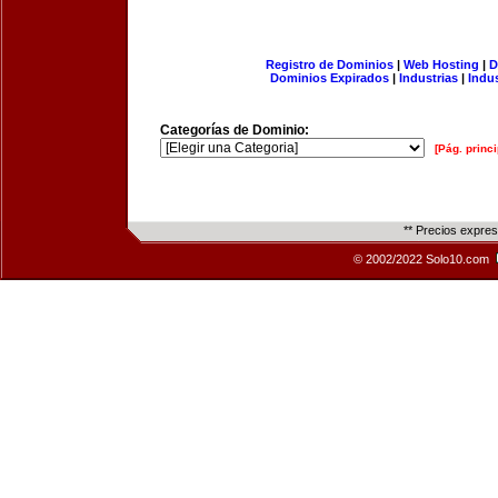
Registro de Dominios
|
Web Hosting
|
D
Dominios Expirados
|
Industrias
|
Indu
Categorías de Dominio:
[Pág. princi
** Precios expre
© 2002/2022 Solo10.com