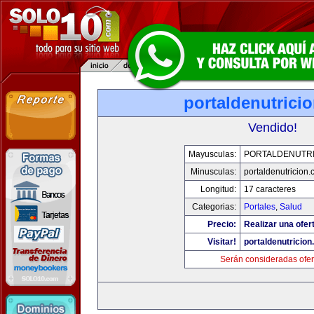
portaldenutrici
Vendido!
Mayusculas:
PORTALDENUTRI
Minusculas:
portaldenutricion
Longitud:
17 caracteres
Categorias:
Portales
,
Salud
Precio:
Realizar una ofer
Visitar!
portaldenutricio
Serán consideradas ofer