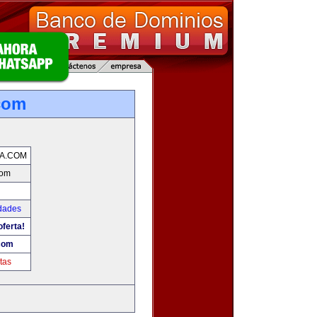
com
A.COM
com
udades
oferta!
com
tas