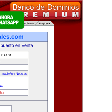
ales.com
 puesto en Venta
ES.COM
m
ormaciÃ³n y Noticias
om
tas