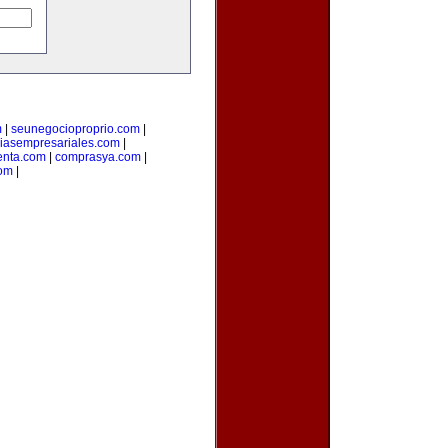
m
|
seunegocioproprio.com
|
ciasempresariales.com
|
enta.com
|
comprasya.com
|
com
|