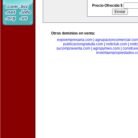
Precio Ofrecido $
Otros dominios en venta:
expoempresaria.com
|
agrupacioncomercial.co
publicaciongratuita.com
|
noticlub.com
|
noti
sucompraventa.com
|
agropymes.com
|
construv
inviertaenpropiedades.