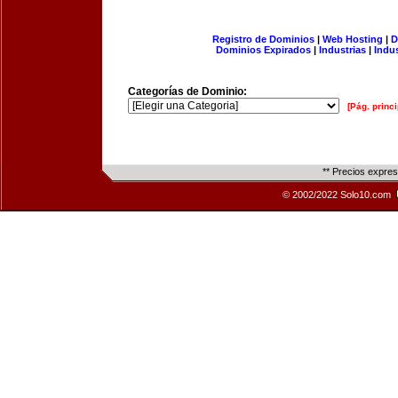
Registro de Dominios
|
Web Hosting
|
D
Dominios Expirados
|
Industrias
|
Indu
Categorías de Dominio:
[Pág. princi
** Precios expre
© 2002/2022 Solo10.com