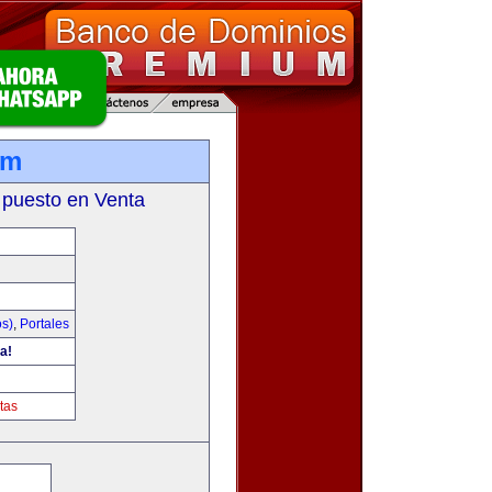
om
 puesto en Venta
os)
,
Portales
a!
tas