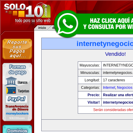
internetynegoci
Vendido!
Mayusculas:
INTERNETYNEGO
Minusculas:
internetynegocios
Longitud:
17 caracteres
Categorias:
Internet
,
Negocios
Precio:
Realizar una ofert
Visitar!
internetynegocio
Serán consideradas ofer