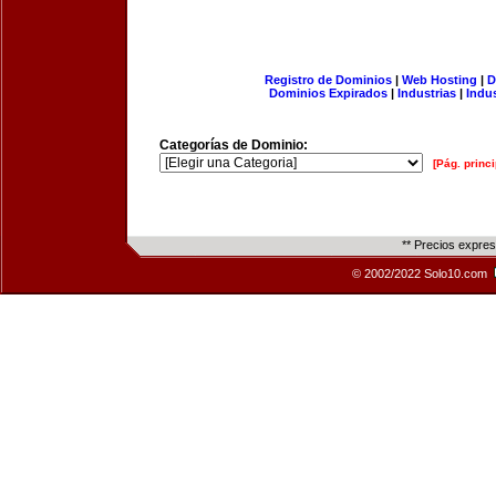
Registro de Dominios
|
Web Hosting
|
D
Dominios Expirados
|
Industrias
|
Indu
Categorías de Dominio:
[Pág. princi
** Precios expre
© 2002/2022 Solo10.com