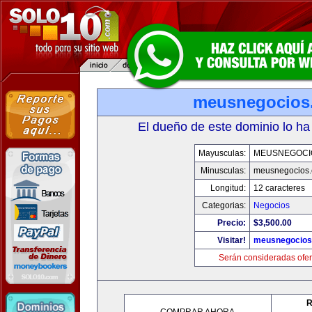
meusnegocios
El dueño de este dominio lo ha
Mayusculas:
MEUSNEGOCI
Minusculas:
meusnegocios
Longitud:
12 caracteres
Categorias:
Negocios
Precio:
$3,500.00
Visitar!
meusnegocios
Serán consideradas ofer
R