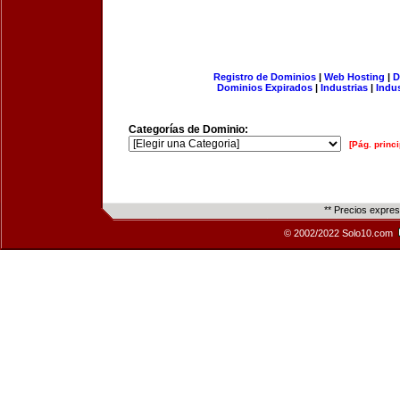
Registro de Dominios
|
Web Hosting
|
D
Dominios Expirados
|
Industrias
|
Indu
Categorías de Dominio:
[Pág. princi
** Precios expre
© 2002/2022 Solo10.com