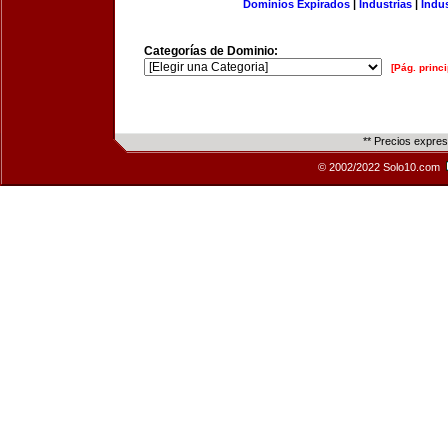
Dominios Expirados
|
Industrias
|
Indu
Categorías de Dominio:
[Pág. princi
** Precios expre
© 2002/2022 Solo10.com