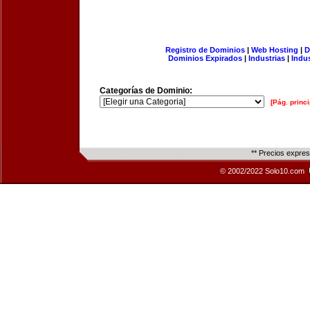
Registro de Dominios
|
Web Hosting
|
D
Dominios Expirados
|
Industrias
|
Indu
Categorías de Dominio:
[Pág. princi
** Precios expre
© 2002/2022 Solo10.com