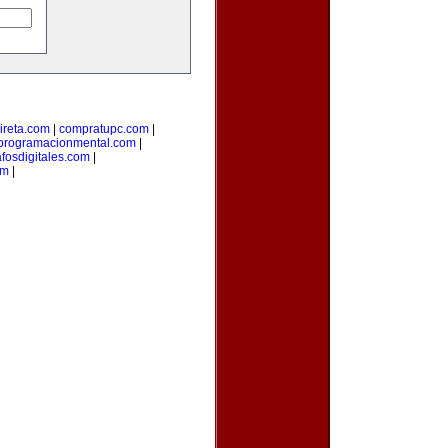
ireta.com
|
compratupc.com
|
programacionmental.com
|
afosdigitales.com
|
om
|