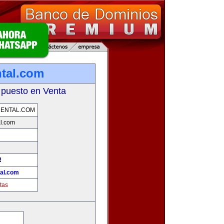
tal.com
 puesto en Venta
ENTAL.COM
l.com
!
al.com
tas