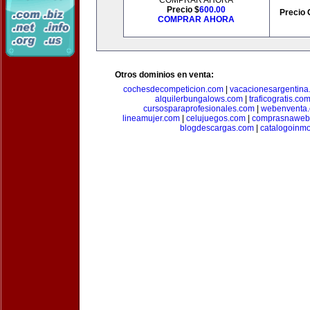
COMPRAR AHORA
Precio $
600.00
Precio 
COMPRAR AHORA
Otros dominios en venta:
cochesdecompeticion.com
|
vacacionesargentina
alquilerbungalows.com
|
traficogratis.co
cursosparaprofesionales.com
|
webenventa
lineamujer.com
|
celujuegos.com
|
comprasnaweb
blogdescargas.com
|
catalogoinmo