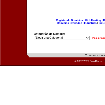
Registro de Dominios
|
Web Hosting
|
D
Dominios Expirados
|
Industrias
|
Indu
Categorías de Dominio:
[Pág. princi
** Precios expre
© 2002/2022 Solo10.com