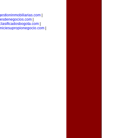
gestioninmobiliarias.com
|
eresdenegocios.com
|
clasificadosbogota.com
|
iniciesupropionegocio.com
|