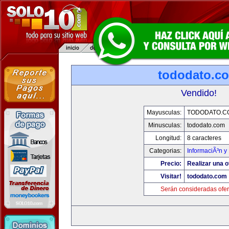
tododato.c
Vendido!
Mayusculas:
TODODATO.C
Minusculas:
tododato.com
Longitud:
8 caracteres
Categorias:
InformaciÃ³n y 
Precio:
Realizar una o
Visitar!
tododato.com
Serán consideradas ofer