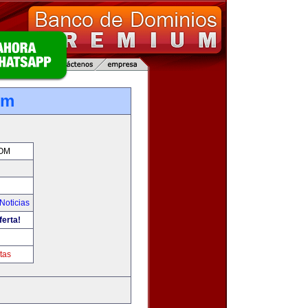
om
OM
Noticias
ferta!
tas