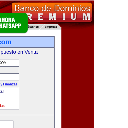
.com
 puesto en Venta
COM
 y Finanzas
ta!
tas