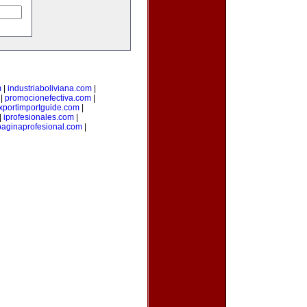
m
|
industriaboliviana.com
|
|
promocionefectiva.com
|
xportimportguide.com
|
|
iprofesionales.com
|
paginaprofesional.com
|