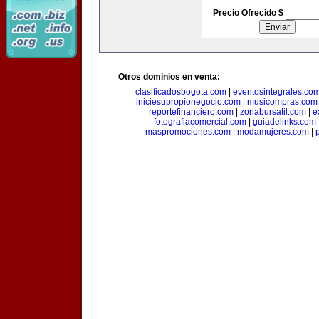
Precio Ofrecido $
Otros dominios en venta:
clasificadosbogota.com
|
eventosintegrales.co
iniciesupropionegocio.com
|
musicompras.com
reportefinanciero.com
|
zonabursatil.com
|
e
fotografiacomercial.com
|
guiadelinks.com
maspromociones.com
|
modamujeres.com
|