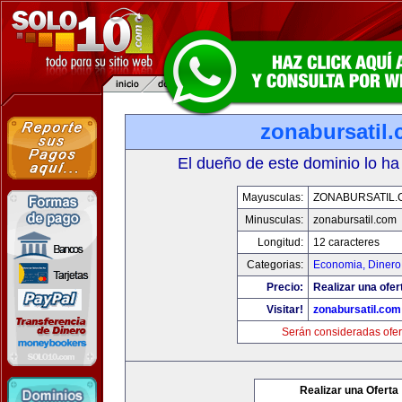
zonabursatil
El dueño de este dominio lo ha
Mayusculas:
ZONABURSATIL.
Minusculas:
zonabursatil.com
Longitud:
12 caracteres
Categorias:
Economia, Dinero
Precio:
Realizar una ofer
Visitar!
zonabursatil.com
Serán consideradas ofer
Realizar una Oferta