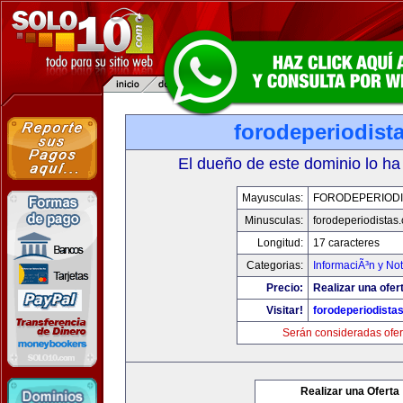
forodeperiodist
El dueño de este dominio lo ha
Mayusculas:
FORODEPERIODI
Minusculas:
forodeperiodistas
Longitud:
17 caracteres
Categorias:
InformaciÃ³n y Not
Precio:
Realizar una ofer
Visitar!
forodeperiodista
Serán consideradas ofer
Realizar una Oferta