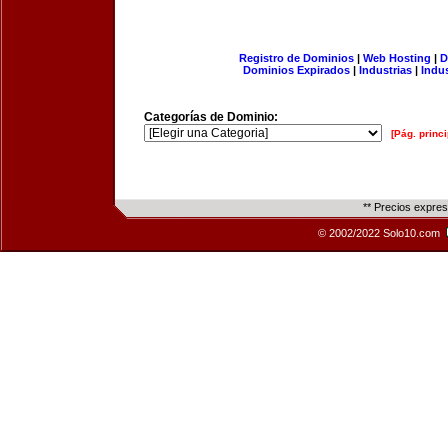
Registro de Dominios
|
Web Hosting
|
D
Dominios Expirados
|
Industrias
|
Indu
Categorías de Dominio:
[Pág. princi
** Precios expre
© 2002/2022 Solo10.com