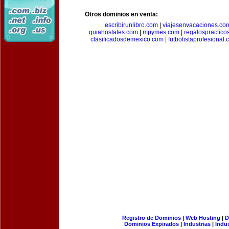
Otros dominios en venta:
escribirunlibro.com
|
viajesenvacaciones.co
guiahostales.com
|
mpymes.com
|
regalospractico
clasificadosdemexico.com
|
futbolistaprofesional
Registro de Dominios
|
Web Hosting
|
D
Dominios Expirados
|
Industrias
|
Indu