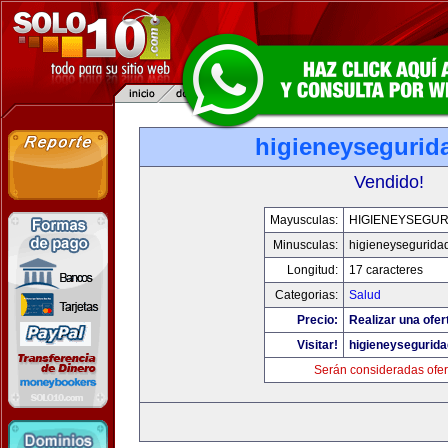
higieneysegurid
Vendido!
Mayusculas:
HIGIENEYSEGUR
Minusculas:
higieneysegurida
Longitud:
17 caracteres
Categorias:
Salud
Precio:
Realizar una ofer
Visitar!
higieneysegurid
Serán consideradas ofer