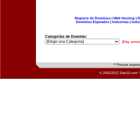
Registro de Dominios
|
Web Hosting
|
D
Dominios Expirados
|
Industrias
|
Indu
Categorías de Dominio:
[Pág. princi
** Precios expre
© 2002/2022 Solo10.com