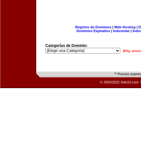
Registro de Dominios
|
Web Hosting
|
D
Dominios Expirados
|
Industrias
|
Indu
Categorías de Dominio:
[Pág. princi
** Precios expre
© 2002/2022 Solo10.com