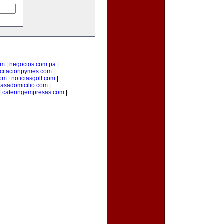
om
|
negocios.com.pa
|
citacionpymes.com
|
com
|
noticiasgolf.com
|
tasadomicilio.com
|
|
cateringempresas.com
|