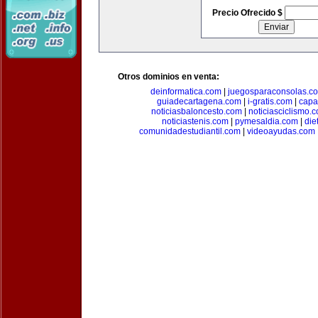
Precio Ofrecido $
Otros dominios en venta:
deinformatica.com
|
juegosparaconsolas.c
guiadecartagena.com
|
i-gratis.com
|
capa
noticiasbaloncesto.com
|
noticiasciclismo.
noticiastenis.com
|
pymesaldia.com
|
die
comunidadestudiantil.com
|
videoayudas.com