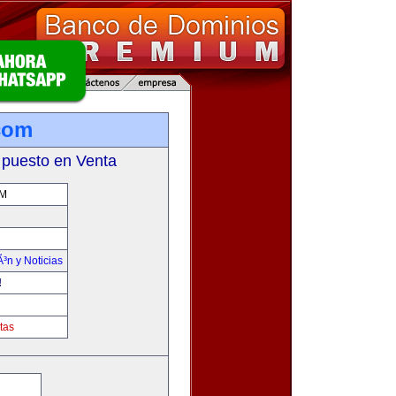
.com
 puesto en Venta
OM
Ã³n y Noticias
!
tas