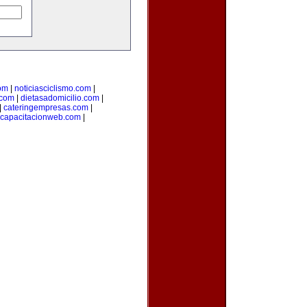
om
|
noticiasciclismo.com
|
.com
|
dietasadomicilio.com
|
|
cateringempresas.com
|
capacitacionweb.com
|