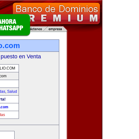
io.com
 puesto en Venta
LIO.COM
.com
das
,
Salud
rta!
o.com
tas