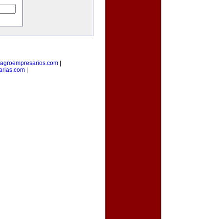
agroempresarios.com
|
arias.com
|