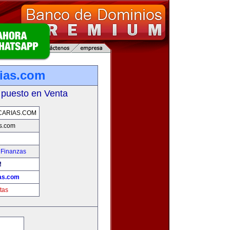
ias.com
 puesto en Venta
CARIAS.COM
s.com
 Finanzas
!
as.com
tas