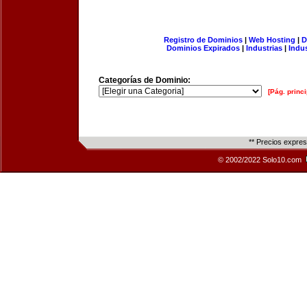
Registro de Dominios
|
Web Hosting
|
D
Dominios Expirados
|
Industrias
|
Indu
Categorías de Dominio:
[Pág. princi
** Precios expre
© 2002/2022 Solo10.com