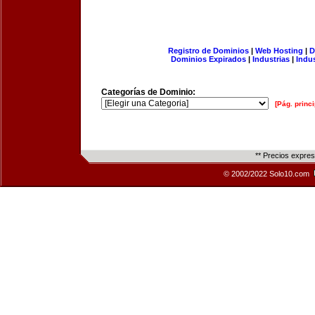
Registro de Dominios
|
Web Hosting
|
D
Dominios Expirados
|
Industrias
|
Indu
Categorías de Dominio:
[Pág. princi
** Precios expre
© 2002/2022 Solo10.com