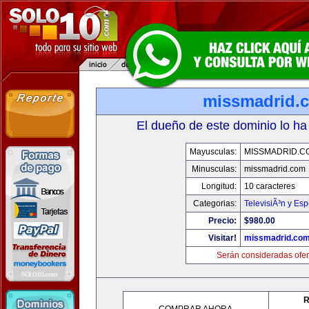
missmadrid.
El dueño de este dominio lo ha
Mayusculas:
MISSMADRID.C
Minusculas:
missmadrid.com
Longitud:
10 caracteres
Categorias:
TelevisiÃ³n y Esp
Precio:
$980.00
Visitar!
missmadrid.co
Serán consideradas ofer
R