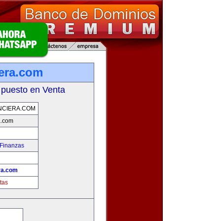
iera.com
 puesto en Venta
NCIERA.COM
a.com
 Finanzas
!
ra.com
tas