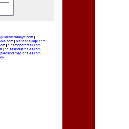
|
guiarivieramaya.com
|
ama.com
|
planesdeviaje.com
|
.com
|
turismoporbrasil.com
|
om
|
bolsasindustriales.com
|
pleosinternacionales.com
|
com
|