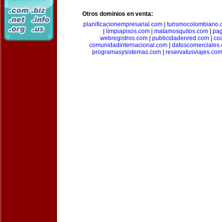
Otros dominios en venta:
planificacionempresarial.com
|
turismocolombiano
|
limpiapisos.com
|
matamosquitos.com
|
pag
webregistros.com
|
publicidadenred.com
|
co
comunidadinternacional.com
|
datoscomerciales
programasysistemas.com
|
reservatusviajes.co