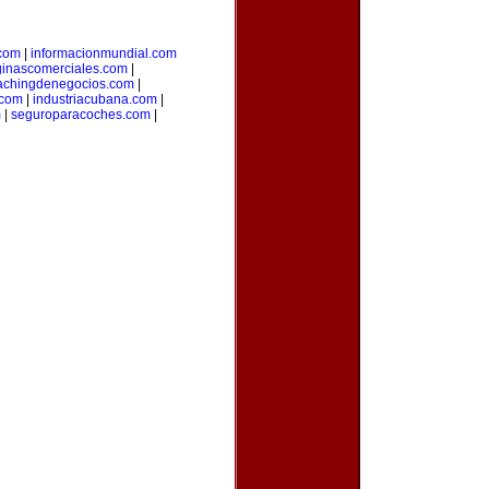
.com
|
informacionmundial.com
inascomerciales.com
|
achingdenegocios.com
|
.com
|
industriacubana.com
|
m
|
seguroparacoches.com
|