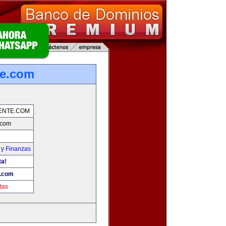
te.com
ENTE.COM
.com
 y Finanzas
ta!
e.com
tas