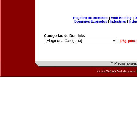
Registro de Dominios
|
Web Hosting
|
D
Dominios Expirados
|
Industrias
|
Indu
Categorías de Dominio:
[Pág. princi
** Precios expre
© 2002/2022 Solo10.com