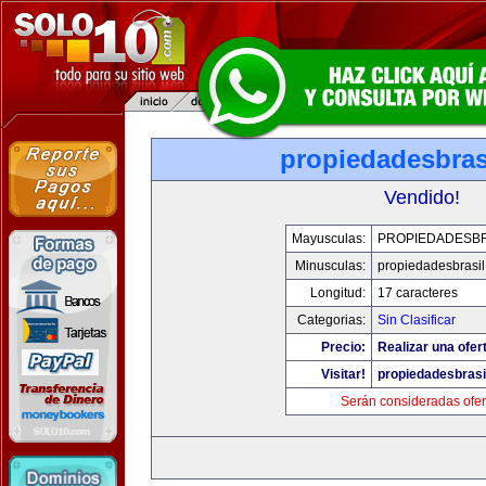
propiedadesbras
Vendido!
Mayusculas:
PROPIEDADESBR
Minusculas:
propiedadesbrasi
Longitud:
17 caracteres
Categorias:
Sin Clasificar
Precio:
Realizar una ofer
Visitar!
propiedadesbrasi
Serán consideradas ofer