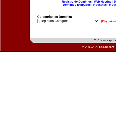
Registro de Dominios
|
Web Hosting
|
D
Dominios Expirados
|
Industrias
|
Indu
Categorías de Dominio:
[Pág. princi
** Precios expre
© 2002/2022 Solo10.com