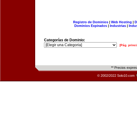
Registro de Dominios
|
Web Hosting
|
D
Dominios Expirados
|
Industrias
|
Indu
Categorías de Dominio:
[Pág. princi
** Precios expre
© 2002/2022 Solo10.com