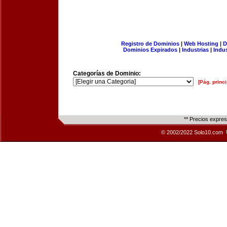
Registro de Dominios
|
Web Hosting
|
D
Dominios Expirados
|
Industrias
|
Indu
Categorías de Dominio:
[Pág. princi
** Precios expre
© 2002/2022 Solo10.com