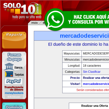
mercadodeservic
El dueño de este dominio lo ha
Mayusculas:
MERCADODESERV
Minusculas:
mercadodeservicio
Longitud:
18 caracteres
Categorias:
Sin Clasificar
Precio:
Realizar una oferta
Visitar!
mercadodeservici
Serán consideradas ofer
Realizar una Oferta