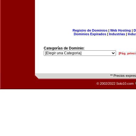
Registro de Dominios
|
Web Hosting
|
D
Dominios Expirados
|
Industrias
|
Indu
Categorías de Dominio:
[Pág. princi
** Precios expre
© 2002/2022 Solo10.com