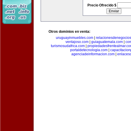
Precio Ofrecido $
Otros dominios en venta:
uruguayinmuebles.com
|
relacionesdenegocio
ventajoso.com
|
guiaguatemala.com
|
con
turismosudafrica.com
|
propiedadesfrentealmar.c
portaldetecnologia.com
|
capacitacio
agenciadeinformacion.com
|
enlaces