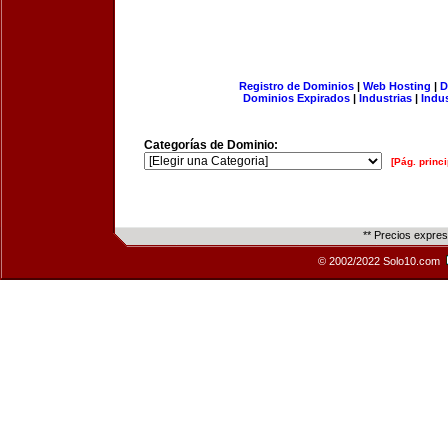
Registro de Dominios
|
Web Hosting
|
D
Dominios Expirados
|
Industrias
|
Indu
Categorías de Dominio:
[Pág. princi
** Precios expre
© 2002/2022 Solo10.com