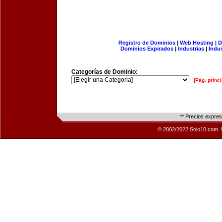
Registro de Dominios
|
Web Hosting
|
D
Dominios Expirados
|
Industrias
|
Indu
Categorías de Dominio:
[Pág. princi
** Precios expre
© 2002/2022 Solo10.com