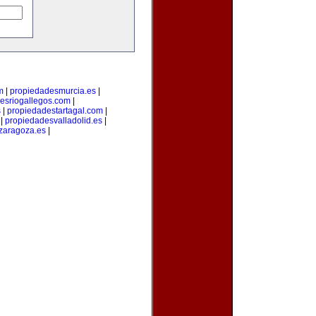
m
|
propiedadesmurcia.es
|
esriogallegos.com
|
s
|
propiedadestartagal.com
|
|
propiedadesvalladolid.es
|
zaragoza.es
|