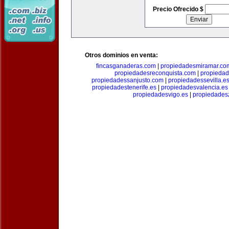
Precio Ofrecido $
Otros dominios en venta:
fincasganaderas.com
|
propiedadesmiramar.co
propiedadesreconquista.com
|
propiedad
propiedadessanjusto.com
|
propiedadessevilla.e
propiedadestenerife.es
|
propiedadesvalencia.es
propiedadesvigo.es
|
propiedades