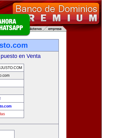
sto.com
 puesto en Venta
NJUSTO.COM
o.com
!
to.com
tas