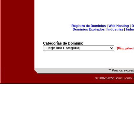
Registro de Dominios
|
Web Hosting
|
D
Dominios Expirados
|
Industrias
|
Indu
Categorías de Dominio:
[Pág. princi
** Precios expre
© 2002/2022 Solo10.com