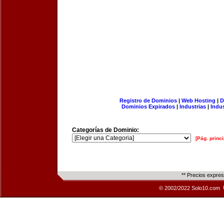
Registro de Dominios
|
Web Hosting
|
D
Dominios Expirados
|
Industrias
|
Indu
Categorías de Dominio:
[Pág. princi
** Precios expre
© 2002/2022 Solo10.com