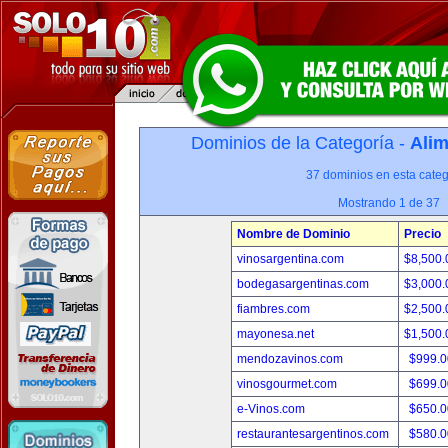
Dominios de la Categoría -
Alim
37 dominios en esta categ
Mostrando 1 de 37
Nombre de Dominio
Precio
vinosargentina.com
$8,500
bodegasargentinas.com
$3,000
fiambres.com
$2,500
mayonesa.net
$1,500
mendozavinos.com
$999.
vinosgourmet.com
$699.
e-Vinos.com
$650.
restaurantesargentinos.com
$580.