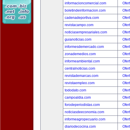
informacioncomercial.com
Ofer
boletindeinformacion.com
Ofer
cadenadeportiva.com
Ofer
revistacampo.com
Ofer
noticiasempresariales.com
Ofer
guianoticias.com
Ofer
informesdemercado.com
Ofer
zonademedios.com
Ofer
informeambiental.com
Ofer
centralnoticias.com
Ofer
revistademarcas.com
Ofer
revistaempleo.com
Ofer
tododato.com
Ofer
campoaldia.com
Ofer
forodeperiodistas.com
Ofer
noticiasdeeconomia.com
Ofer
informeagropecuario.com
Ofer
diariodecocina.com
Ofer