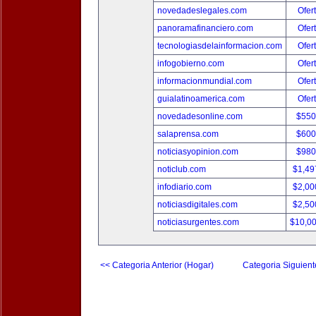
novedadeslegales.com
Ofer
panoramafinanciero.com
Ofer
tecnologiasdelainformacion.com
Ofer
infogobierno.com
Ofer
informacionmundial.com
Ofer
guialatinoamerica.com
Ofer
novedadesonline.com
$550
salaprensa.com
$600
noticiasyopinion.com
$980
noticlub.com
$1,49
infodiario.com
$2,00
noticiasdigitales.com
$2,50
noticiasurgentes.com
$10,0
<< Categoria Anterior (Hogar)
Categoria Siguient