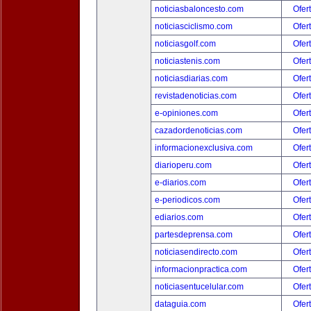
noticiasbaloncesto.com
Ofer
noticiasciclismo.com
Ofer
noticiasgolf.com
Ofer
noticiastenis.com
Ofer
noticiasdiarias.com
Ofer
revistadenoticias.com
Ofer
e-opiniones.com
Ofer
cazadordenoticias.com
Ofer
informacionexclusiva.com
Ofer
diarioperu.com
Ofer
e-diarios.com
Ofer
e-periodicos.com
Ofer
ediarios.com
Ofer
partesdeprensa.com
Ofer
noticiasendirecto.com
Ofer
informacionpractica.com
Ofer
noticiasentucelular.com
Ofer
dataguia.com
Ofer